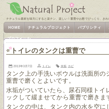
ナチュラル素材を味方にすると楽チン、楽しい！重曹やお酢でびっくり、きれ
HOME
ナチュラルプロジェクト
パブリシティ
プロフィール
トイレのタンクは重曹で
2013年3月7日
トイレ
水垢
,
カビ
タンク上の手洗いボウルは洗面所の
重曹で磨くとよいです。
水垢がついていたら、尿石同様トイ
ックして緩ませてから重曹で磨きま
タンクの中は、タンク内の水を空に