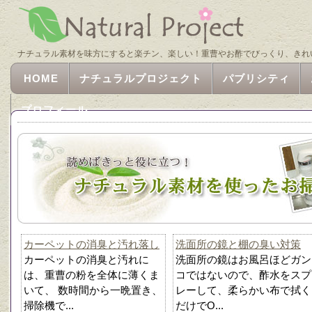
ナチュラル素材を味方にすると楽チン、楽しい！重曹やお酢でびっくり、きれ
HOME
ナチュラルプロジェクト
パブリシティ
プロフィール
カーペットの消臭と汚れ落し
洗面所の鏡と棚の臭い対策
カーペットの消臭と汚れに
洗面所の鏡はお風呂ほどガン
は、重曹の粉を全体に薄くま
コではないので、酢水をスプ
いて、 数時間から一晩置き、
レーして、柔らかい布で拭く
掃除機で...
だけでO...